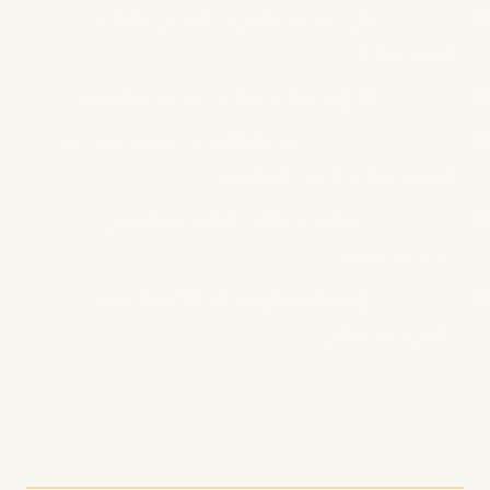
Descript:
عدّل الصوت بتعديل النص، وأزل كلمات
الحشو تلقائياً
Auphonic:
موازنة تلقائية للصوت وتقليل الضوضاء
ChatGPT و Jasper:
توليد ملاحظات العرض وعناوين
الحلقات والمنشورات الاجتماعية
Podcastle:
تسجيل عن بُعد بالذكاء الاصطناعي
وتحسين الصوت
Headliner:
إنشاء مقاطع صوتية ومرئية لمنصات
التواصل الاجتماعي
كيف تستخدم الذكاء الاصطناعي
دون أن تفقد صوتك