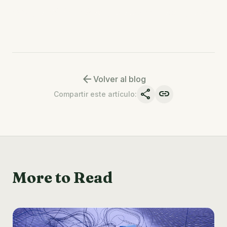
solo panel. Regístrate para acceso anticipado.
arrow_back
Volver al blog
share
link
Compartir este artículo
:
More to Read