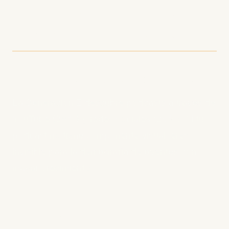
Por Qué YouTube Ganó la
Guerra de los Podcasts
1. El Descubrimiento Es Visual
La Generación Z descubre podcasts a través de
YouTube (28%) y redes sociales (26%). Si tu
podcast no tiene componente visual, eres
invisible para la demografía de oyentes con
mayor crecimiento.
2. Una Grabación, Contenido
Infinito