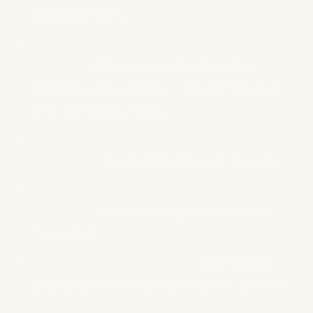
Podcasts (15%)
Más del 50% de los programas de
podcast
publican episodios de video
completos en YouTube — un aumento del
130% respecto a 2022
Los video podcasts son 50-70% más
atractivos
que el contenido solo de audio
71% de los consumidores de video
podcasts
describen la experiencia como
"más rica"
44% de los espectadores
dicen confiar
más en un creador que pueden ver en video