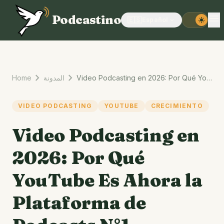
menu
Podcastino
🇪🇸
Español
expand_more
light_mode
chevron_right
chevron_right
Home
المدونة
Video Podcasting en 2026: Por Qué YouTube Es Ahora la Plataforma de Podcasts N°1
VIDEO PODCASTING
YOUTUBE
CRECIMIENTO
Video Podcasting en
2026: Por Qué
YouTube Es Ahora la
Plataforma de