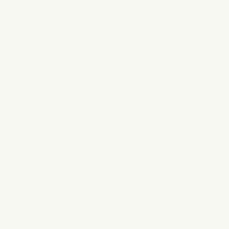
Consejos de Grabación
Encuadra de pecho hacia arriba
— los
espectadores quieren ver tus expresiones
Usa un fondo limpio y consistente
Graba en horizontal (16:9)
— formato
nativo de YouTube
Mira a la cámara ocasionalmente
—
construye conexión
Graba pistas separadas
para audio y video
Reutilización del Contenido