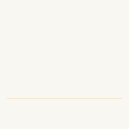
El panorama del podcasting ha experimentado
un cambio sísmico. En 2026, YouTube se ha
convertido oficialmente en la plataforma más
popular para el consumo de podcasts, con un
33% de los oyentes semanales eligiéndola
como su servicio principal.
Los Números Detrás de la
Revolución
33% de los consumidores semanales de
podcasts
usan YouTube como su plataforma
principal, superando a Spotify (27%) y Apple