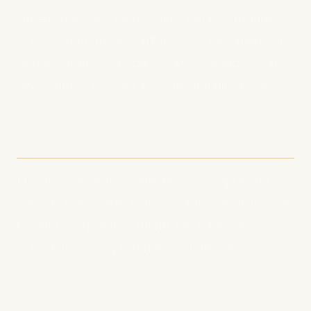
Un episodio de video podcast debe producir:
video completo en YouTube, versión audio para
Spotify/Apple, 5-10 clips cortos, gráficos con
citas para redes sociales y un artículo de blog.
El Factor Confianza
El video construye confianza más rápido que
solo el audio. Cuando los oyentes pueden ver tu
lenguaje corporal y autenticidad, forman
conexiones más profundas con tu marca.
Objeciones Comunes