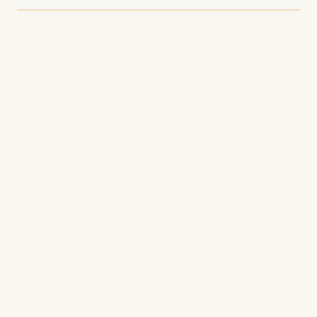
"No me veo bien en cámara."
Tu audiencia se
interesa por tus ideas, no por tu apariencia.
"La producción de video es muy cara."
Un
smartphone y un micrófono de 50€ es todo lo
que necesitas.
"Mi audiencia prefiere el audio."
Agregar
video hace crecer tu audiencia total — no
reemplaza a los oyentes de audio.
¿Listo para lanzar tu video podcast?
Podcastino te da las herramientas para
publicar en todas las plataformas desde un