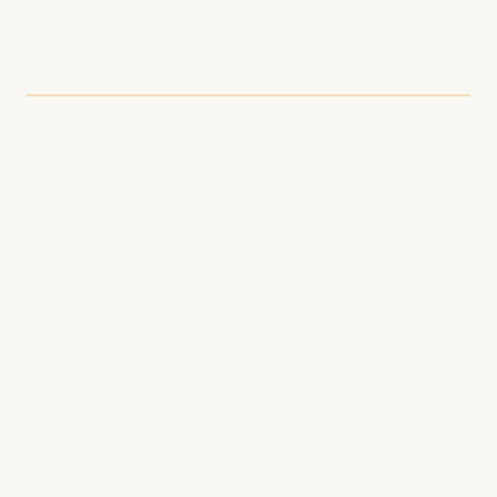
Cómo Empezar con Video
Podcasting
Equipo Necesario
Cámara:
Un smartphone moderno o una
webcam básica (mínimo 1080p)
Micrófono:
Un micrófono USB de
condensador
Iluminación:
Un aro de luz o lámpara de
escritorio
Software:
Herramientas gratuitas como OBS
Studio o Riverside