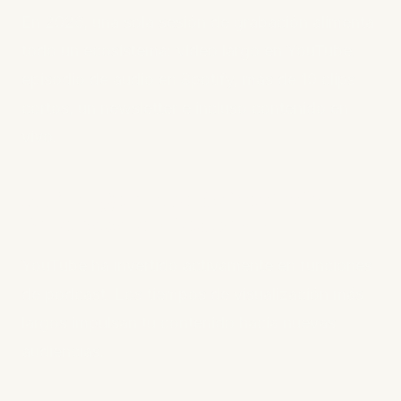
En 2026, una sola sesión de grabación alimenta
todo un ecosistema: video largo en YouTube,
episodio de audio en Spotify, más de 10 clips
cortos, un newsletter e incluso contenido en
vivo.
3. El Algoritmo de YouTube
Favorece los Podcasts
YouTube ha invertido activamente en funciones
de podcast. Los tiempos de visualización más
largos impulsan tu contenido hacia nuevas
audiencias.