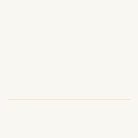
Le paysage des podcasts continue d'évoluer
rapidement en 2025. Avec des millions de
podcasts actifs en compétition, se démarquer
nécessite une approche stratégique.
1. Optimisez votre
émission pour la
recherche
Le SEO n'est plus réservé aux sites web.
L'optimisation de la recherche de podcasts est
devenue cruciale :