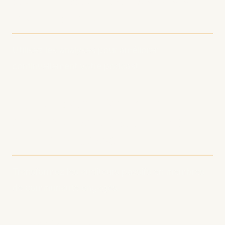
les données
Utilisez les analyses pour améliorer
continuellement votre podcast.
10. Construisez une
communauté autour de
votre podcast
Transformez les auditeurs passifs en membres
de communauté engagés.
Conclusion