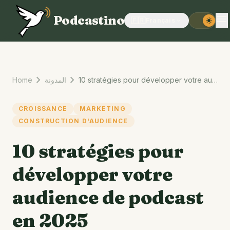
menu
Podcastino
🇫🇷
Français
expand_more
light_mode
chevron_right
chevron_right
Home
المدونة
10 stratégies pour développer votre audience de podcast en 2025
CROISSANCE
MARKETING
CONSTRUCTION D'AUDIENCE
10 stratégies pour
développer votre
audience de podcast
en 2025