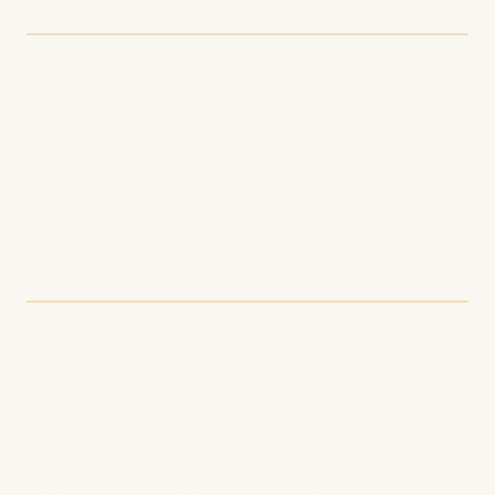
L'ouverture de votre podcast est critique pour la
rétention.
8. Créez du contenu
supplémentaire de
valeur
Fournissez une valeur supplémentaire qui
encourage un engagement plus profond.
9. Implémentez des
améliorations basées sur