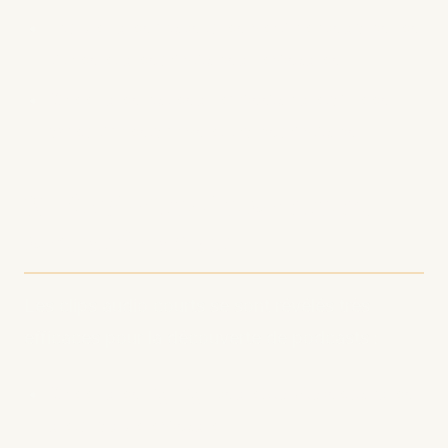
Incluez des mots-clés pertinents dans les
titres et descriptions d'épisodes
Créez des notes d'émission détaillées
avec timestamps et transcriptions
2. Exploitez le contenu
court format
Les clips audio courts se sont révélés très
efficaces pour la découverte de podcasts :
Créez des highlights de 30-60 secondes
de chaque épisode