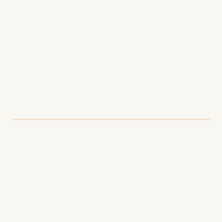
Publiez des épisodes le même jour chaque
semaine
La qualité importe plus que la quantité
6. Exploitez la promotion
croisée de podcasts
Les partenariats stratégiques avec d'autres
podcasters peuvent présenter votre émission à
des audiences établies.
7. Optimisez vos 30
premières secondes