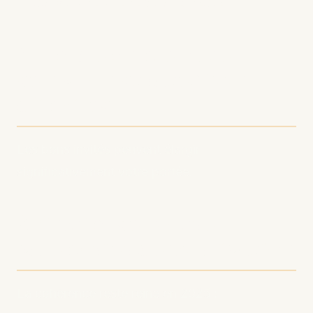
construire une relation directe
4. Implémentez une
sélection stratégique
d'invités
Les bons invités peuvent élargir
significativement votre portée.
5. Optimisez votre
calendrier de publication
La cohérence reste reine en 2025 :