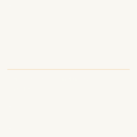
Partagez ces clips sur TikTok, Instagram
et YouTube Shorts
3. Construisez un site
web dédié à votre
podcast
Votre podcast a besoin d'une base que vous
contrôlez :
Créez un site professionnel qui met en
valeur votre podcast
Capturez des abonnés email pour