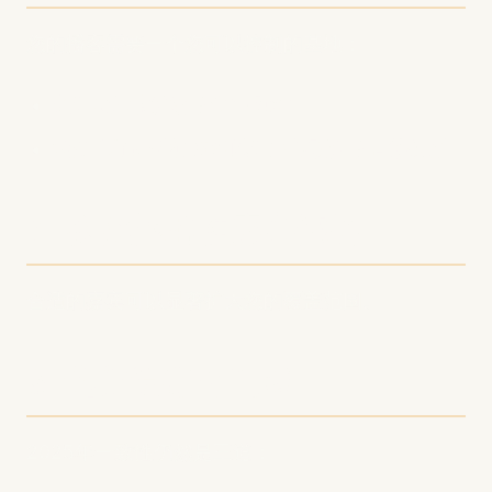
您的播客需要一个您可以控制的基地：
创建展示您播客的专业网站
收集电子邮件订阅者以建立与听众的直接关系
4. 实施战略性嘉宾选择
合适的嘉宾可以显著扩大您的覆盖范围。
5. 优化发布时间表
2025年一致性仍然是王道：