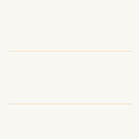
每周在同一天发布剧集
质量比数量更重要
6. 利用播客交叉推广
与其他播客主的战略合作可以将您的节目介绍给已
建立的受众。
7. 优化前30秒
播客的开场对于留住听众至关重要。
8. 创建增值内容