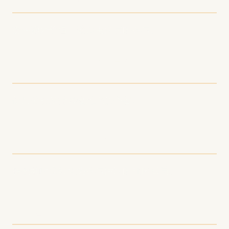
提供额外价值，鼓励更深层的参与。
9. 实施基于数据的改进
使用分析来持续改进您的播客。
10. 围绕播客建立社区
将被动听众转化为参与活跃的社区成员。
结论