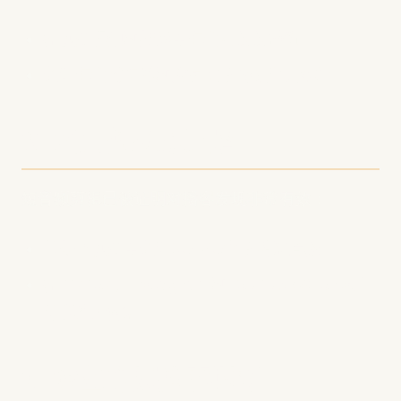
在剧集标题和描述中包含相关关键词
创建包含时间戳和文字稿的详细节目笔记
2. 利用短视频内容
短音频剪辑已被证明对播客发现非常有效：
从每个剧集中创建30-60秒的精彩片段
在TikTok、Instagram和YouTube Shorts上
分享这些剪辑
3. 建立专属播客网站