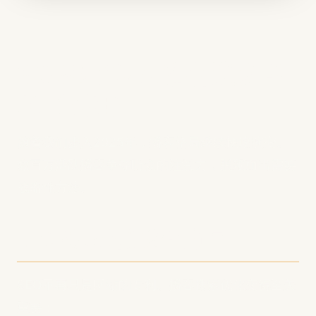
2025年发展播客受众的
10个策略
随着我们步入2025年，播客格局继续快速演变。
数百万活跃播客争夺听众的注意力，脱颖而出需要
战略性方法。
1. 为搜索优化您的节目
SEO不再只是网站的专利。播客搜索优化变得至关
重要：