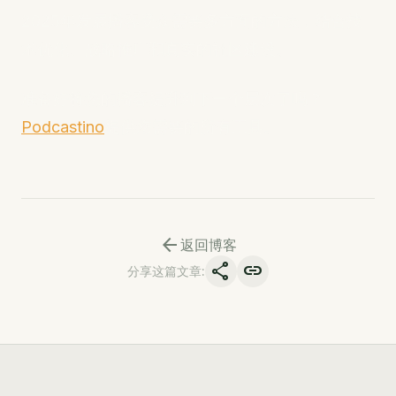
2025年发展播客受众需要多方面的方法，结合技
术优化、战略推广和真实的社区建设。
准备好将您的播客提升到下一个层次了吗？
Podcastino
提供您需要的所有工具。
arrow_back
返回博客
share
link
分享这篇文章
: