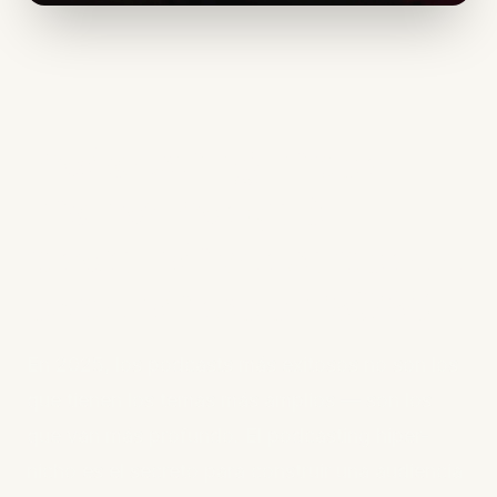
Podcasting hiper-
nicho: Por qué
profundizar supera a
expandirse en 2025
En 2025, los podcasts más exitosos no son los
que tienen los temas más amplios — son los
que van más profundo. El podcasting hiper-
nicho es el secreto para construir una audiencia