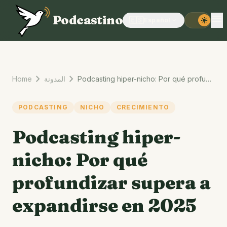
menu
Podcastino
🇪🇸
Español
expand_more
light_mode
chevron_right
chevron_right
Home
المدونة
Podcasting hiper-nicho: Por qué profundizar supera a expandirse en 2025
PODCASTING
NICHO
CRECIMIENTO
Podcasting hiper-
nicho: Por qué
profundizar supera a
expandirse en 2025