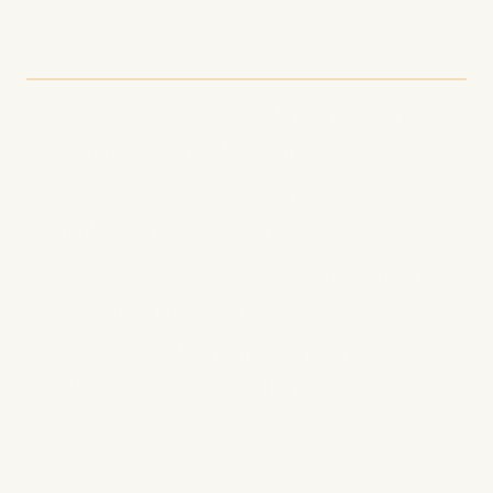
la tendencia principal en
2025
Menos competencia:
Menos programas
cubren exactamente tu tema
Comunidad más fuerte:
Los oyentes se
sienten como parte interna
Más fácil de monetizar:
Las marcas adoran
las audiencias específicas
Mejor SEO:
Más fácil posicionarse para
palabras clave de cola larga
Cómo encontrar tu nicho