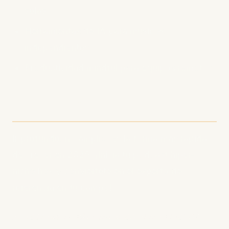
solas
Herramientas de IA para músicos
independientes
Productividad mindful para equipos remotos
Conclusión
Ir profundo, no amplio, es la forma más rápida
de crecer en 2025. ¡Inicia tu podcast hiper-
nicho hoy y conviértete en el experto de
referencia en tu campo!
¿Necesitas ayuda para encontrar tu nicho?