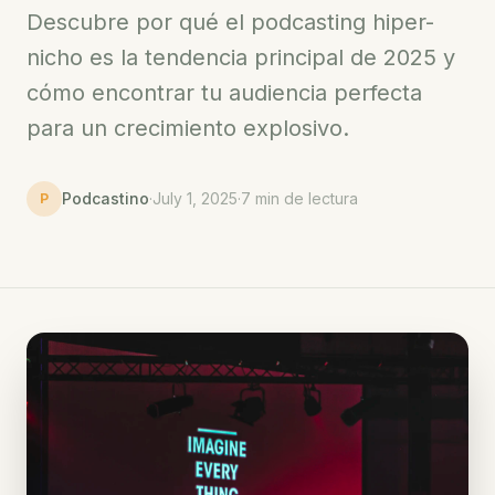
Descubre por qué el podcasting hiper-
nicho es la tendencia principal de 2025 y
cómo encontrar tu audiencia perfecta
para un crecimiento explosivo.
Podcastino
·
July 1, 2025
·
7 min de lectura
P