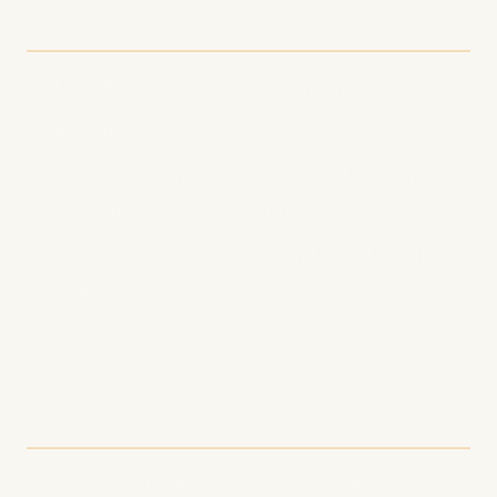
perfecto
Lista tus pasiones y conocimientos
Investiga temas poco atendidos en tu campo
Usa herramientas de palabras clave para
encontrar demanda de búsqueda
Valida con comunidades en línea (Reddit,
grupos de Facebook)
Ejemplos de ideas de
podcast hiper-nicho
Viajes sostenibles para mujeres que viajan