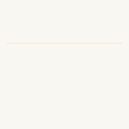
leal.
¿Qué es el podcasting
hiper-nicho?
Un podcast hiper-nicho se enfoca en un tema,
audiencia o comunidad muy específica. En lugar
de "podcasts de negocios", piensa en "trabajo
remoto para nómadas digitales en el Sudeste
Asiático" o "repostería vegana para padres
ocupados."
Por qué el hiper-nicho es