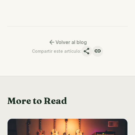
¡Podcastino tiene recursos para cada creador!
arrow_back
Volver al blog
share
link
Compartir este artículo
:
More to Read