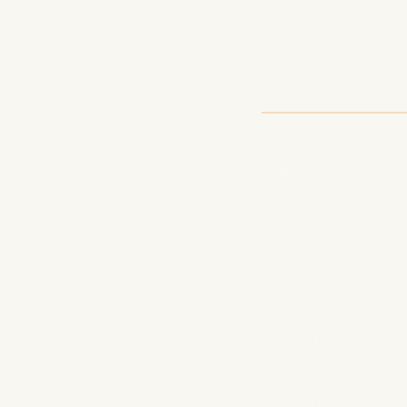
Por qué e
nunca
El panorama de lo
millones de podcas
ventaja — es una n
El ecosistem
Integración en
prominentement
Optimización p
búsqueda por vo