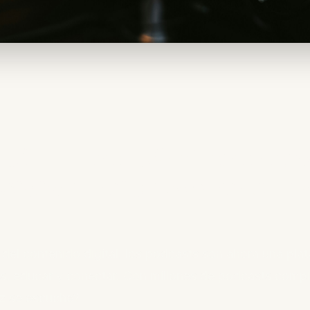
definitiva de SEO para p
sicionamiento y más au
 del contenido digital, los podcasts son ahora una pl
ias, educar y conectar. Con millones de podcasts comp
z se escuche?