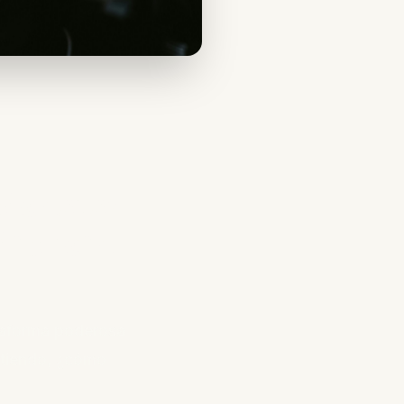
odcasts:
diencia
ataforma poderosa
itiendo, ¿cómo