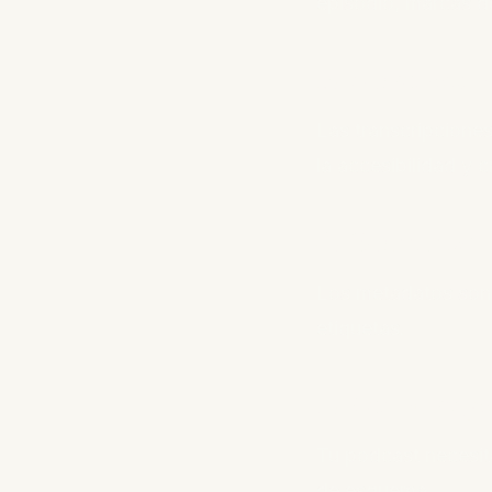
episodio, marcas de
3. Aprovecha
Las transcripcione
la accesibilidad y 
4. Optimiza 
Los metadatos son l
etiquetas.
5. Construye
Tu podcast necesit
de esquema.