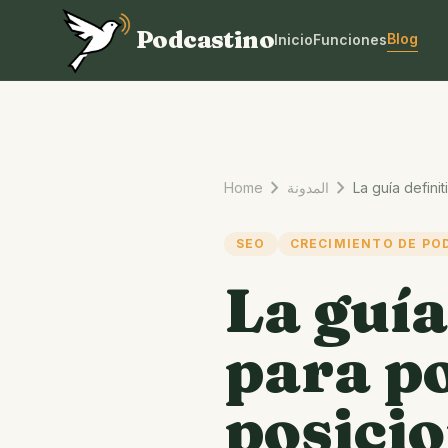
Podcastino
Blog
Inicio
Funciones
chevron_right
chevron_right
Home
المدونة
SEO
CRECIMIENTO DE PO
La guía
para p
posici