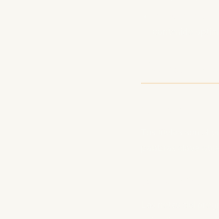
Sofisticación a
contenido optim
Estrategi
1. Crea títul
Tus títulos son el 
palabras clave obje
2. Escribe n
Las notas del prog