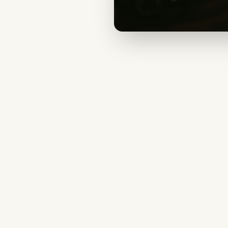
La guía 
Mejor po
en 2025
En el vasto océano
para contar histor
aseguras que tu vo