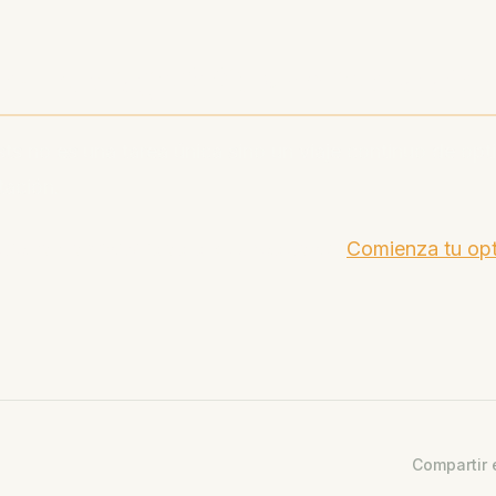
n: Tu viaje SEO comienza ah
s no es una tarea única sino un viaje continuo de opt
tación.
cionar la visibilidad de tu podcast?
Comienza tu op
Compartir 