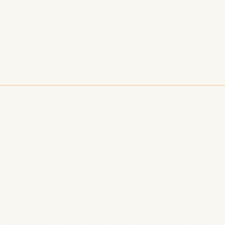
lgorítmica:
Las plataformas usan algoritmos avanzados
izado
a SEO completa: 10 pasos acc
os descriptivos ricos en palabras cl
primer punto de contacto SEO. Deben ser claros, descrip
tivo naturalmente.
otas del programa detalladas y opt
rama son una potencia de SEO. Incluye un resumen co