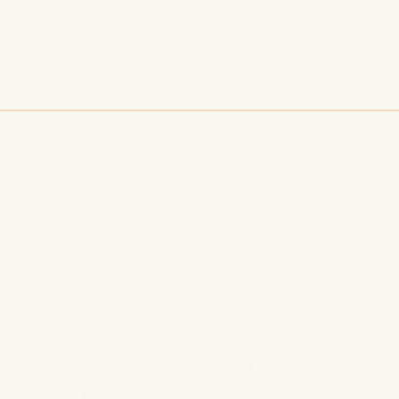
l SEO para podcasts importa 
s podcasts en 2025 es tremendamente competitivo. C
ts y 70 millones de episodios globalmente, destacar n
ecesidad.
a de búsqueda de podcasts en evolu
 motores de búsqueda:
Google y otros buscadores m
e episodios de podcast
ara búsqueda por voz:
Con el auge de los altavoces in
z transformó el descubrimiento