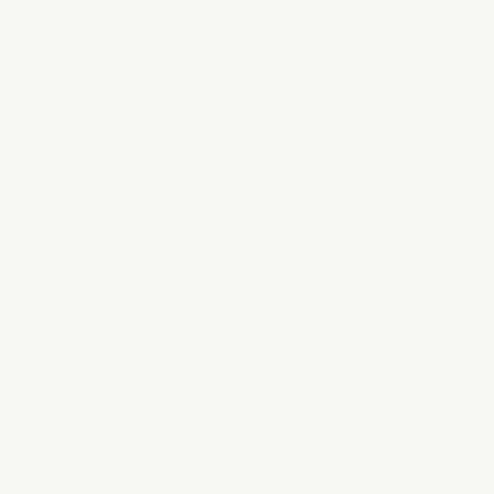
 tiempo, palabras clave relevantes y fragmentos de tr
 las transcripciones para el SEO
s proporcionan texto para que los motores de búsqued
crean contenido adicional para tu sitio web.
los metadatos del podcast
a huella digital de tu podcast. Optimiza la descripción
 un sitio web de podcast con SEO e
a un sitio dedicado que sea responsive, cargue rápid