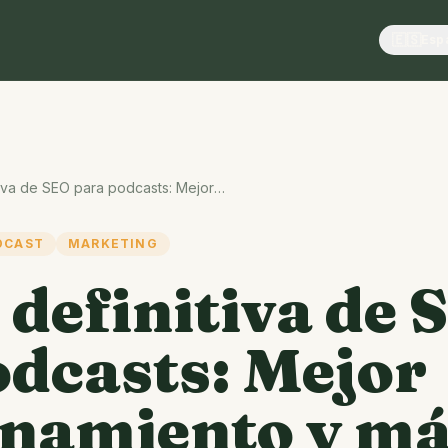
🇪🇸
Esp
La guía definitiva de SEO para podcasts: Mejor posicionamiento y más audiencia en 2025
DCAST
MARKETING
 definitiva de 
odcasts: Mejor
onamiento y m