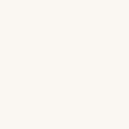
anscripción.
a rastreen, mejoran
, categorías y
n mente
o y tenga marcado